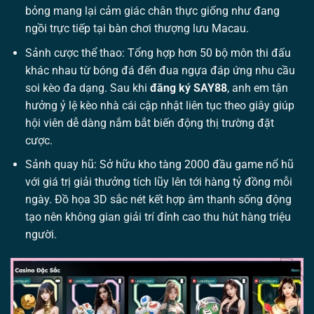
bỏng mang lại cảm giác chân thực giống như đang
ngồi trực tiếp tại bàn chơi thượng lưu Macau.
Sảnh cược thể thao: Tổng hợp hơn 50 bộ môn thi đấu
khác nhau từ bóng đá đến đua ngựa đáp ứng nhu cầu
soi kèo đa dạng. Sau khi
đăng ký SAY88
, anh em tận
hưởng ỷ lệ kèo nhà cái cập nhật liên tục theo giây giúp
hội viên dễ dàng nắm bắt biến động thị trường đặt
cược.
Sảnh quay hũ: Sở hữu kho tàng 2000 đầu game nổ hũ
với giá trị giải thưởng tích lũy lên tới hàng tỷ đồng mỗi
ngày. Đồ họa 3D sắc nét kết hợp âm thanh sống động
tạo nên không gian giải trí đỉnh cao thu hút hàng triệu
người.