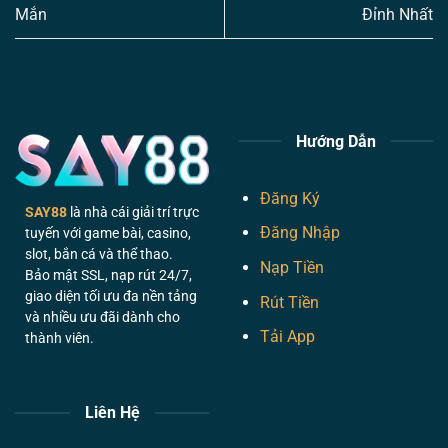
Mắn
Đỉnh Nhất
Hướng Dẫn
Đăng Ký
SAY88
là nhà cái giải trí trực
Đăng Nhập
tuyến với game bài, casino,
slot, bắn cá và thể thao.
Nạp Tiền
Bảo mật SSL, nạp rút 24/7,
giao diện tối ưu đa nền tảng
Rút Tiền
và nhiều ưu đãi dành cho
Tải App
thành viên.
Liên Hệ