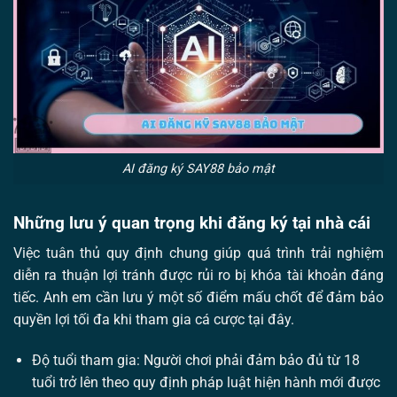
AI đăng ký SAY88 bảo mật
Những lưu ý quan trọng khi đăng ký tại nhà cái
Việc tuân thủ quy định chung giúp quá trình trải nghiệm
diễn ra thuận lợi tránh được rủi ro bị khóa tài khoản đáng
tiếc. Anh em cần lưu ý một số điểm mấu chốt để đảm bảo
quyền lợi tối đa khi tham gia cá cược tại đây.
Độ tuổi tham gia: Người chơi phải đảm bảo đủ từ 18
tuổi trở lên theo quy định pháp luật hiện hành mới được