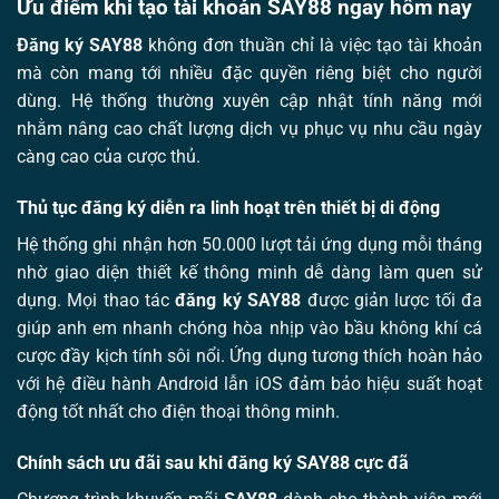
Ưu điểm khi tạo tài khoản SAY88 ngay hôm nay
Đăng ký SAY88
không đơn thuần chỉ là việc tạo tài khoản
mà còn mang tới nhiều đặc quyền riêng biệt cho người
dùng. Hệ thống thường xuyên cập nhật tính năng mới
nhằm nâng cao chất lượng dịch vụ phục vụ nhu cầu ngày
càng cao của cược thủ.
Thủ tục đăng ký diễn ra linh hoạt trên thiết bị di động
Hệ thống ghi nhận hơn 50.000 lượt tải ứng dụng mỗi tháng
nhờ giao diện thiết kế thông minh dễ dàng làm quen sử
dụng. Mọi thao tác
đăng ký SAY88
được giản lược tối đa
giúp anh em nhanh chóng hòa nhịp vào bầu không khí cá
cược đầy kịch tính sôi nổi. Ứng dụng tương thích hoàn hảo
với hệ điều hành Android lẫn iOS đảm bảo hiệu suất hoạt
động tốt nhất cho điện thoại thông minh.
Chính sách ưu đãi sau khi đăng ký SAY88 cực đã