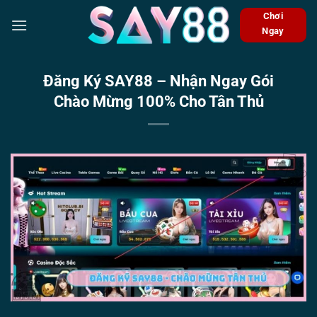
Skip
Chơi
to
Ngay
content
Đăng Ký SAY88 – Nhận Ngay Gói
Chào Mừng 100% Cho Tân Thủ