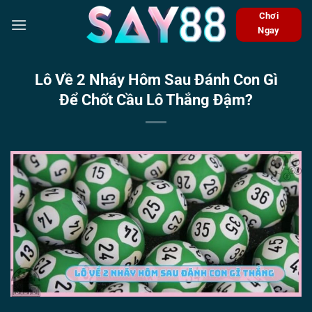
Skip
Chơi
to
Ngay
content
Lô Về 2 Nháy Hôm Sau Đánh Con Gì
Để Chốt Cầu Lô Thắng Đậm?