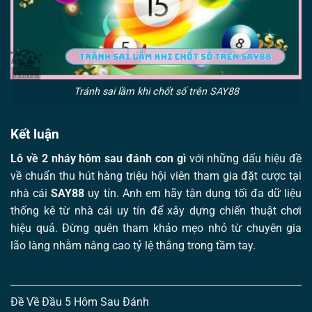
Tránh sai lầm khi chốt số trên SAY88
Kết luận
Lô về 2 nháy hôm sau đánh con gì
với những dấu hiệu đề
về chuẩn thu hút hàng triệu hội viên tham gia đặt cược tại
nhà cái
SAY88
uy tín. Anh em hãy tận dụng tối đa dữ liệu
thống kê từ nhà cái uy tín để xây dựng chiến thuật chơi
hiệu quả. Đừng quên tham khảo mẹo nhỏ từ chuyên gia
lão làng nhằm nâng cao tỷ lệ thắng trong tầm tay.
Đề Về Đầu 5 Hôm Sau Đánh