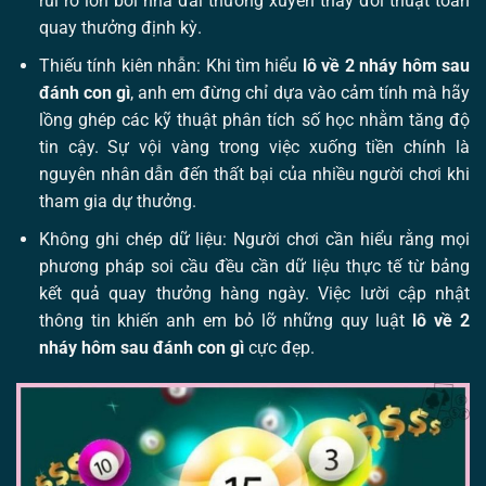
rủi ro lớn bởi nhà đài thường xuyên thay đổi thuật toán
quay thưởng định kỳ.
Thiếu tính kiên nhẫn: Khi tìm hiểu
lô về 2 nháy hôm sau
đánh con gì
, anh em đừng chỉ dựa vào cảm tính mà hãy
lồng ghép các kỹ thuật phân tích số học nhằm tăng độ
tin cậy. Sự vội vàng trong việc xuống tiền chính là
nguyên nhân dẫn đến thất bại của nhiều người chơi khi
tham gia dự thưởng.
Không ghi chép dữ liệu: Người chơi cần hiểu rằng mọi
phương pháp soi cầu đều cần dữ liệu thực tế từ bảng
kết quả quay thưởng hàng ngày. Việc lười cập nhật
thông tin khiến anh em bỏ lỡ những quy luật
lô về 2
nháy hôm sau đánh con gì
cực đẹp.