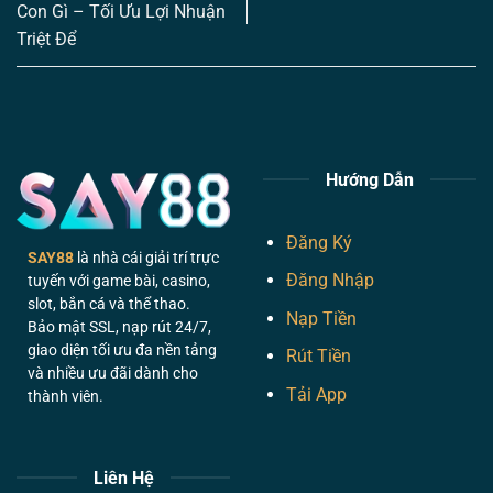
Con Gì – Tối Ưu Lợi Nhuận
Triệt Để
Hướng Dẫn
Đăng Ký
SAY88
là nhà cái giải trí trực
Đăng Nhập
tuyến với game bài, casino,
slot, bắn cá và thể thao.
Nạp Tiền
Bảo mật SSL, nạp rút 24/7,
giao diện tối ưu đa nền tảng
Rút Tiền
và nhiều ưu đãi dành cho
Tải App
thành viên.
Liên Hệ