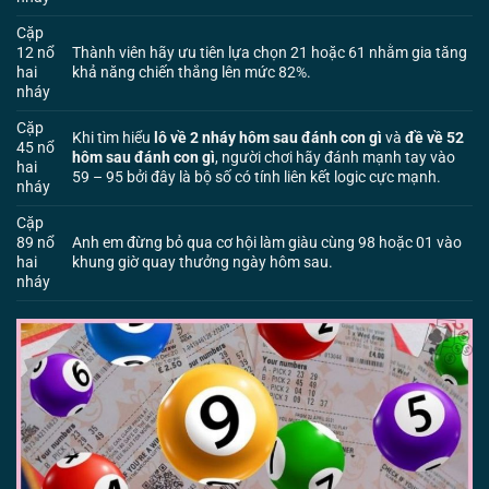
Cặp
12 nổ
Thành viên hãy ưu tiên lựa chọn 21 hoặc 61 nhằm gia tăng
hai
khả năng chiến thắng lên mức 82%.
nháy
Cặp
Khi tìm hiểu
lô về 2 nháy hôm sau đánh con gì
và
đề về 52
45 nổ
hôm sau đánh con gì
, người chơi hãy đánh mạnh tay vào
hai
59 – 95 bởi đây là bộ số có tính liên kết logic cực mạnh.
nháy
Cặp
89 nổ
Anh em đừng bỏ qua cơ hội làm giàu cùng 98 hoặc 01 vào
hai
khung giờ quay thưởng ngày hôm sau.
nháy