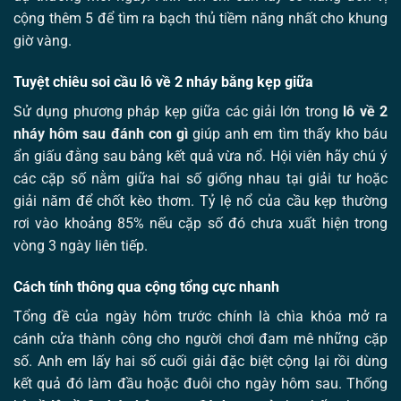
cộng thêm 5 để tìm ra bạch thủ tiềm năng nhất cho khung
giờ vàng.
Tuyệt chiêu soi cầu lô về 2 nháy bằng kẹp giữa
Sử dụng phương pháp kẹp giữa các giải lớn trong
lô về 2
nháy hôm sau đánh con gì
giúp anh em tìm thấy kho báu
ẩn giấu đằng sau bảng kết quả vừa nổ. Hội viên hãy chú ý
các cặp số nằm giữa hai số giống nhau tại giải tư hoặc
giải năm để chốt kèo thơm. Tỷ lệ nổ của cầu kẹp thường
rơi vào khoảng 85% nếu cặp số đó chưa xuất hiện trong
vòng 3 ngày liên tiếp.
Cách tính thông qua cộng tổng cực nhanh
Tổng đề của ngày hôm trước chính là chìa khóa mở ra
cánh cửa thành công cho người chơi đam mê những cặp
số. Anh em lấy hai số cuối giải đặc biệt cộng lại rồi dùng
kết quả đó làm đầu hoặc đuôi cho ngày hôm sau. Thống