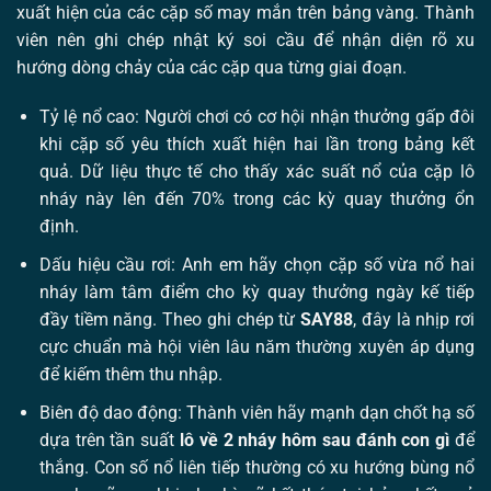
xuất hiện của các cặp số may mắn trên bảng vàng. Thành
viên nên ghi chép nhật ký soi cầu để nhận diện rõ xu
hướng dòng chảy của các cặp qua từng giai đoạn.
Tỷ lệ nổ cao: Người chơi có cơ hội nhận thưởng gấp đôi
khi cặp số yêu thích xuất hiện hai lần trong bảng kết
quả. Dữ liệu thực tế cho thấy xác suất nổ của cặp lô
nháy này lên đến 70% trong các kỳ quay thưởng ổn
định.
Dấu hiệu cầu rơi: Anh em hãy chọn cặp số vừa nổ hai
nháy làm tâm điểm cho kỳ quay thưởng ngày kế tiếp
đầy tiềm năng. Theo ghi chép từ
SAY88
, đây là nhịp rơi
cực chuẩn mà hội viên lâu năm thường xuyên áp dụng
để kiếm thêm thu nhập.
Biên độ dao động: Thành viên hãy mạnh dạn chốt hạ số
dựa trên tần suất
lô về 2 nháy hôm sau đánh con gì
để
thắng. Con số nổ liên tiếp thường có xu hướng bùng nổ