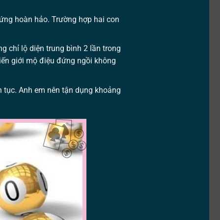
i xứng hoàn hảo. Trường hợp hai con
g chỉ lộ diện trung bình 2 lần trong
hiến giới mộ điệu đứng ngồi không
iên tục. Anh em nên tận dụng khoảng