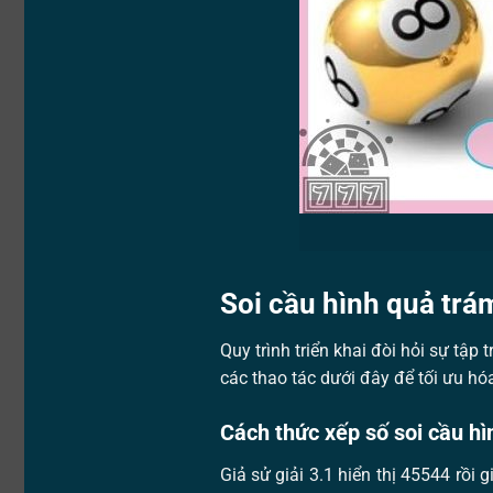
Soi cầu hình quả trá
Quy trình triển khai đòi hỏi sự tậ
các thao tác dưới đây để tối ưu h
Cách thức xếp số soi cầu hì
Giả sử giải 3.1 hiển thị 45544 rồi 