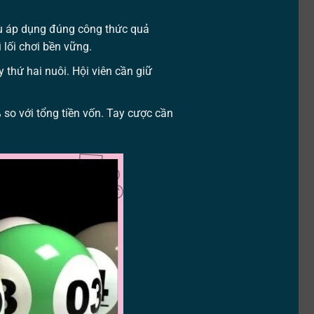
ếu áp dụng đúng công thức quả
lối chơi bền vững.
thứ hai nuôi. Hội viên cần giữ
so với tổng tiền vốn. Tay cược cần