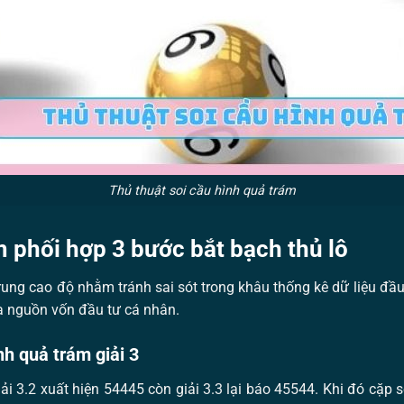
Thủ thuật soi cầu hình quả trám
m phối hợp 3 bước bắt bạch thủ lô
p trung cao độ nhằm tránh sai sót trong khâu thống kê dữ liệu đầ
óa nguồn vốn đầu tư cá nhân.
nh quả trám giải 3
giải 3.2 xuất hiện 54445 còn giải 3.3 lại báo 45544. Khi đó cặp 