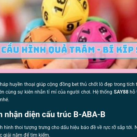
áp huyền thoại giúp cộng đồng bet thủ chốt lô đẹp trong tích t
n cùng sự kiên nhẫn tỉ mỉ của người chơi. Hệ thống
SAY88
hỗ 
nhé.
m nhận diện cấu trúc B-ABA-B
ành hình thoi tượng trưng cho dấu hiệu báo đề về rực rỡ sắp tới.
c giải năm để tìm kiếm.