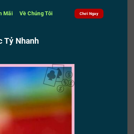
n Mãi
Về Chúng Tôi
Chơi Ngay
c Tỷ Nhanh