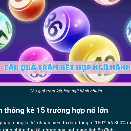
Cầu quả trám kết hợp ngũ hành chuẩn
m thống kê 15 trường hợp nổ lớn
g pháp mang lại lợi nhuận biên độ dao động từ 150% tới 300% 
 thưởng nhằm đúc kết những quy luật mang tính ổn định.