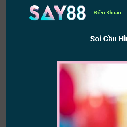
Skip
to
Điều Khoản
content
Soi Cầu H