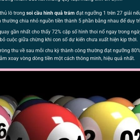
 thủ lô trong
soi cầu hình quả trám
đạt ngưỡng 1 trên 27 giải n
thường chia nhỏ nguồn tiền thành 5 phần bằng nhau để duy trì 
uay gần nhất cho thấy 72% cặp số hình thoi nổ ngay trong ngày 
 bỏ cuộc giữa chừng khi con số dự kiến chưa xuất hiện kịp thời.
 ròng thu về sau mỗi chu kỳ thành công thường đạt ngưỡng 80% 
hằm xoay vòng dòng tiền một cách thông minh, hiệu quả nhất.