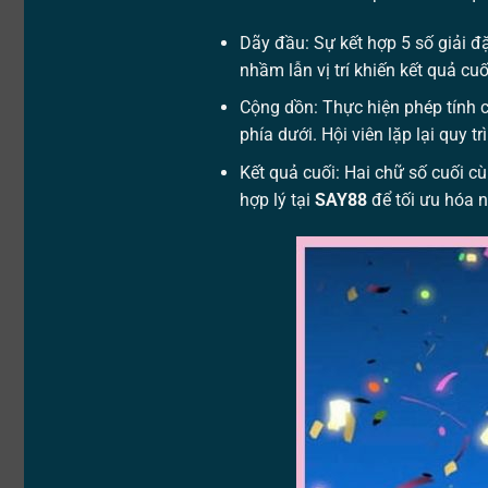
Dãy đầu: Sự kết hợp 5 số giải đặ
nhầm lẫn vị trí khiến kết quả cu
Cộng dồn: Thực hiện phép tính 
phía dưới. Hội viên lặp lại quy t
Kết quả cuối: Hai chữ số cuối cù
hợp lý tại
SAY88
để tối ưu hóa 