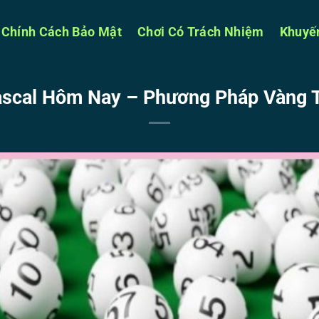
Chính Cách Bảo Mật
Chơi Có Trách Nhiệm
Khuyế
ascal Hôm Nay – Phương Pháp Vàng 