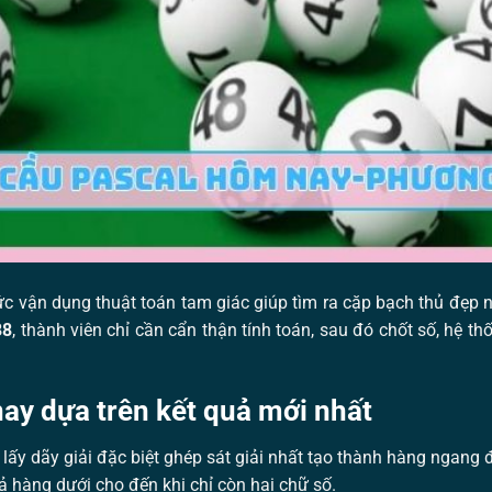
ức vận dụng thuật toán tam giác giúp tìm ra cặp bạch thủ đẹp n
88
, thành viên chỉ cần cẩn thận tính toán, sau đó chốt số, hệ t
ay dựa trên kết quả mới nhất
n lấy dãy giải đặc biệt ghép sát giải nhất tạo thành hàng ngang 
quả hàng dưới cho đến khi chỉ còn hai chữ số.