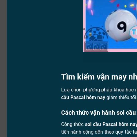
Tìm kiếm vận may nh
Lựa chọn phương pháp khoa học man
cầu Pascal hôm nay
giảm thiểu tối
Cách thức vận hành soi cầu
Công thức
soi cầu Pascal hôm na
tiến hành cộng dồn theo quy tắc t