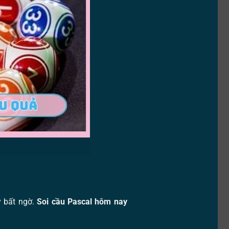
ỳ bất ngờ.
Soi cầu Pascal hôm nay