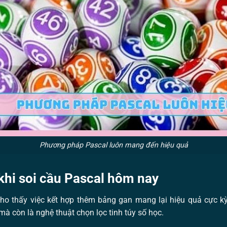
Phương pháp Pascal luôn mang đến hiệu quả
khi soi cầu Pascal hôm nay
ho thấy việc kết hợp thêm bảng gan mang lại hiệu quả cực k
à còn là nghệ thuật chọn lọc tinh túy số học.