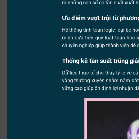
ra những con số có tần suất xuất hi
Ưu điểm vượt trội từ phươn
Hệ thống tính toán logic loại bỏ h
minh dựa trên quy luật toán học
s
chuyên nghiệp giúp thành viên dễ 
Thống kê tần suất trúng giải 
Dữ liệu thực tế cho thấy tỷ lệ về 
vàng thường xuyên nhằm nắm bắt q
vững cao giúp ổn định lợi nhuận dà