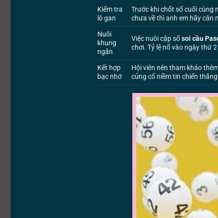
Kiểm tra
Trước khi chốt số cuối cùng 
lô gan
chưa về thì anh em hãy cân 
Nuôi
Việc nuôi cặp số
soi cầu Pas
khung
chơi. Tỷ lệ nổ vào ngày thứ 
ngắn
Kết hợp
Hội viên nên tham khảo thêm
bạc nhớ
củng cố niềm tin chiến thắng